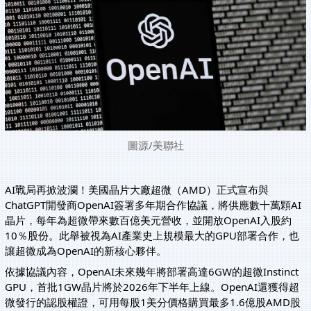
圖源/美聯社
AI戰局再掀波瀾！美國晶片大廠超微（AMD）正式宣布與
ChatGPT開發商OpenAI簽署多年期合作協議，將供應數十萬顆AI
晶片，每年為超微帶來數百億美元營收，並開放OpenAI入股約
10％股份。此舉被視為AI產業史上規模最大的GPU部署合作，也
讓超微成為OpenAI的新核心夥伴。
依據協議內容，OpenAI未來幾年將部署高達6GW的超微Instinct
GPU，首批1GW晶片將於2026年下半年上線。OpenAI還獲得超
微發行的認股權證，可用每股1美分價格購買最多1.6億股AMD股