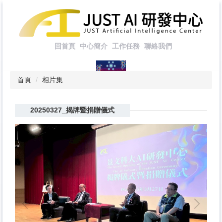
跳
到
主
要
回首頁
中心簡介
工作任務
聯絡我們
內
容
區
首頁
相片集
20250327_揭牌暨捐贈儀式