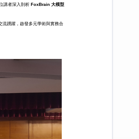
位講者深入剖析
FoxBrain 大模
型
後交流踴躍，啟發多元學術與實務
合