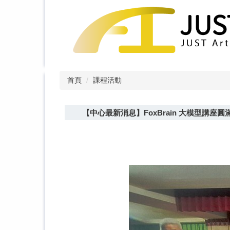
跳
到
主
要
內
容
區
首頁
課程活動
【中心最新消息】FoxBrain 大模型講座圓