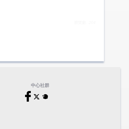
瀏覽數:
204
中心社群