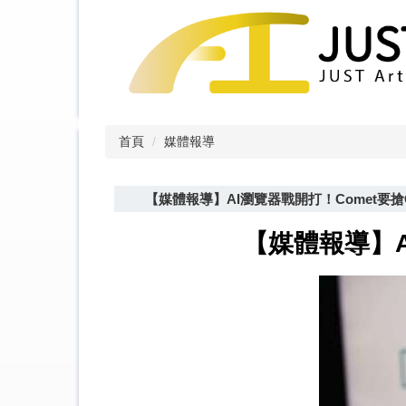
跳
到
主
要
內
容
區
首頁
媒體報導
【媒體報導】AI瀏覽器戰開打！Comet要搶
【媒體報導】A