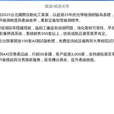
圖源/精湛光學
相2025台北國際自動化工業展，以超過25年的光學檢測經驗為基礎
，提升檢測精度與產線效率，重新定義智慧檢測標準。
線彎或塌陷等隱藏瑕疵，協助工廠提前偵測問題，強化製程可靠性。早
影像辨識系統，累積銷售500套以上，技術成熟且廣受業界肯定。
在台限量開放100套AI測試版軟體，免費提供給設備商與大專校院試
I與AXI完整產品線，行銷30多國，客戶超過3,000家，並持續拓
備AI升級模組與汰舊換新服務，延長機台壽命、提升產線效能。