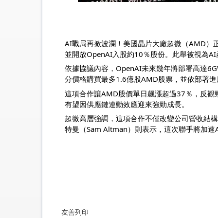
AI戰局再掀波瀾！美國晶片大廠超微（AMD）正
並開放OpenAI入股約10％股份。此舉被視為A
依據協議內容，OpenAI未來幾年將部署高達6GW
分價格購買最多1.6億股AMD股票，並依部署進
這項合作讓AMD股價單日飆漲超過37％，反觀
有望因供應鏈連動效應迎來強勁成長。
超微高層強調，這項合作不僅改變公司營收結構，
特曼（Sam Altman）則表示，這次聯手將
友善列印