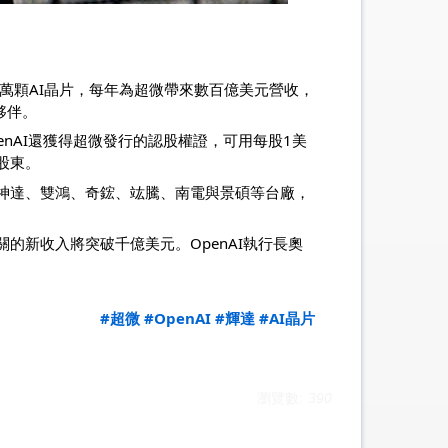
數十萬顆AI晶片，每年為超微帶來數百億美元營收，
夥伴。
OpenAI還獲得超微發行的認股權證，可用每股1美
股東。
、神達、雙鴻、奇鋐、竑騰、南電與景碩等台廠，
的新收入將突破千億美元。OpenAI執行長奧
#超微
#OpenAI
#輝達
#AI晶片
瀏覽數:
390