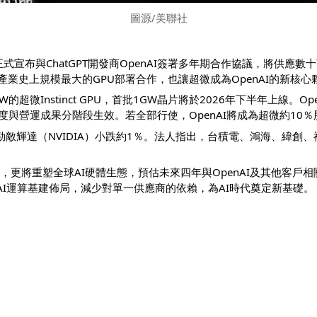
圖源/美聯社
式宣布與ChatGPT開發商OpenAI簽署多年期合作協議，將供應
I產業史上規模最大的GPU部署合作，也讓超微成為OpenAI的新核心
的超微Instinct GPU，首批1GW晶片將於2026年下半年上線。
度與營運成果分階段生效。若全部行使，OpenAI將成為超微約10％
勁敵輝達（NVIDIA）小跌約1％。法人指出，台積電、鴻海、緯創
更將重塑全球AI硬體生態，預估未來四年與OpenAI及其他客戶相關
加速AI運算基建佈局，減少對單一供應商的依賴，為AI時代奠定新基礎。