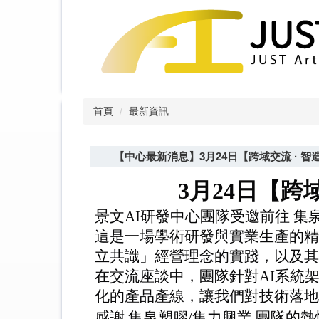
跳
到
主
要
內
容
區
首頁
最新資訊
【中心最新消息】3月24日【跨域交流 · 
3
月
24
日
【跨
景文
AI
研發中心團隊受邀前往
集
這是一場學術研發與實業生產的精
立共識」經營理念的實踐，以及
在交流座談中，團隊針對
AI
系統
化的產品產線，讓我們對技術落地
感謝
集泉塑膠
/
集力興業
團隊的熱